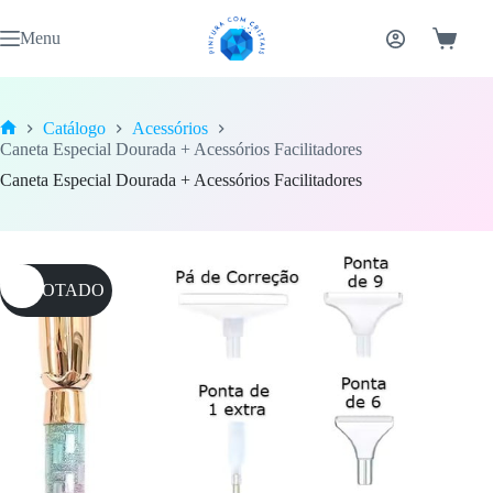
Pular
para
Menu
Carrinh
o
conteúdo
Catálogo
Acessórios
Home
Caneta Especial Dourada + Acessórios Facilitadores
Caneta Especial Dourada + Acessórios Facilitadores
ESGOTADO