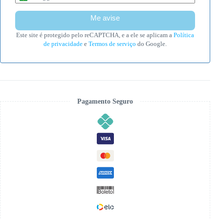
r
a
z
i
Este site é protegido pelo reCAPTCHA, e a ele se aplicam a
Política
l
de privacidade
e
Termos de serviço
do Google.
+
5
5
Pagamento Seguro