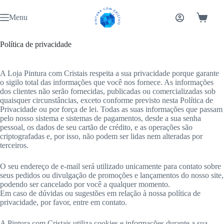
Pular
para
Menu
Carrinh
o
conteúdo
Política de privacidade
A Loja Pintura com Cristais respeita a sua privacidade porque garante
o sigilo total das informações que você nos fornece. As informações
dos clientes não serão fornecidas, publicadas ou comercializadas sob
quaisquer circunstâncias, exceto conforme previsto nesta Política de
Privacidade ou por força de lei. Todas as suas informações que passam
pelo nosso sistema e sistemas de pagamentos, desde a sua senha
pessoal, os dados de seu cartão de crédito, e as operações são
criptografadas e, por isso, não podem ser lidas nem alteradas por
terceiros.
O seu endereço de e-mail será utilizado unicamente para contato sobre
seus pedidos ou divulgação de promoções e lançamentos do nosso site,
podendo ser cancelado por você a qualquer momento.
Em caso de dúvidas ou sugestões em relação à nossa política de
privacidade, por favor, entre em contato.
A Pintura com Cristais utiliza cookies e informações durante a sua