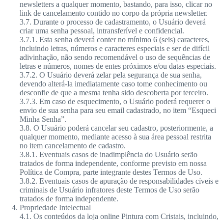
newsletters a qualquer momento, bastando, para isso, clicar no
link de cancelamento contido no corpo da própria newsletter.
3.7. Durante o processo de cadastramento, o Usuário deverá
criar uma senha pessoal, intransferível e confidencial.
3.7.1. Esta senha deverá conter no mínimo 6 (seis) caracteres,
incluindo letras, números e caracteres especiais e ser de difícil
adivinhação, não sendo recomendável o uso de sequências de
letras e números, nomes de entes próximos e/ou datas especiais.
3.7.2. O Usuário deverá zelar pela segurança de sua senha,
devendo alterá-la imediatamente caso tome conhecimento ou
desconfie de que a mesma tenha sido descoberta por terceiro.
3.7.3. Em caso de esquecimento, o Usuário poderá requerer o
envio de sua senha para seu email cadastrado, no item “Esqueci
Minha Senha”.
3.8. O Usuário poderá cancelar seu cadastro, posteriormente, a
qualquer momento, mediante acesso à sua área pessoal restrita
no item cancelamento de cadastro.
3.8.1. Eventuais casos de inadimplência do Usuário serão
tratados de forma independente, conforme previsto em nossa
Política de Compra, parte integrante destes Termos de Uso.
3.8.2. Eventuais casos de apuração de responsabilidades cíveis e
criminais de Usuário infratores deste Termos de Uso serão
tratados de forma independente.
Propriedade Intelectual
4.1. Os conteúdos da loja online Pintura com Cristais, incluindo,