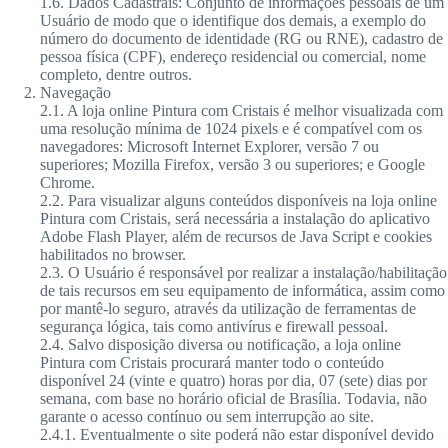
1.6. Dados Cadastrais: Conjunto de informações pessoais de um
Usuário de modo que o identifique dos demais, a exemplo do
número do documento de identidade (RG ou RNE), cadastro de
pessoa física (CPF), endereço residencial ou comercial, nome
completo, dentre outros.
Navegação
2.1. A loja online Pintura com Cristais é melhor visualizada com
uma resolução mínima de 1024 pixels e é compatível com os
navegadores: Microsoft Internet Explorer, versão 7 ou
superiores; Mozilla Firefox, versão 3 ou superiores; e Google
Chrome.
2.2. Para visualizar alguns conteúdos disponíveis na loja online
Pintura com Cristais, será necessária a instalação do aplicativo
Adobe Flash Player, além de recursos de Java Script e cookies
habilitados no browser.
2.3. O Usuário é responsável por realizar a instalação/habilitação
de tais recursos em seu equipamento de informática, assim como
por mantê-lo seguro, através da utilização de ferramentas de
segurança lógica, tais como antivírus e firewall pessoal.
2.4. Salvo disposição diversa ou notificação, a loja online
Pintura com Cristais procurará manter todo o conteúdo
disponível 24 (vinte e quatro) horas por dia, 07 (sete) dias por
semana, com base no horário oficial de Brasília. Todavia, não
garante o acesso contínuo ou sem interrupção ao site.
2.4.1. Eventualmente o site poderá não estar disponível devido