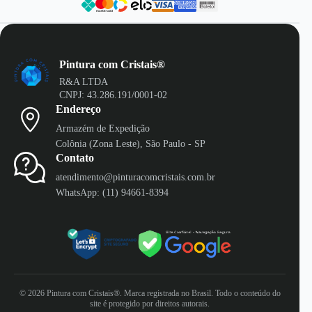
Pintura com Cristais®
R&A LTDA
CNPJ: 43.286.191/0001-02
Endereço
Armazém de Expedição
Colônia (Zona Leste), São Paulo - SP
Contato
atendimento@pinturacomcristais.com.br
WhatsApp: (11) 94661-8394
© 2026 Pintura com Cristais®. Marca registrada no Brasil. Todo o conteúdo do
site é protegido por direitos autorais.