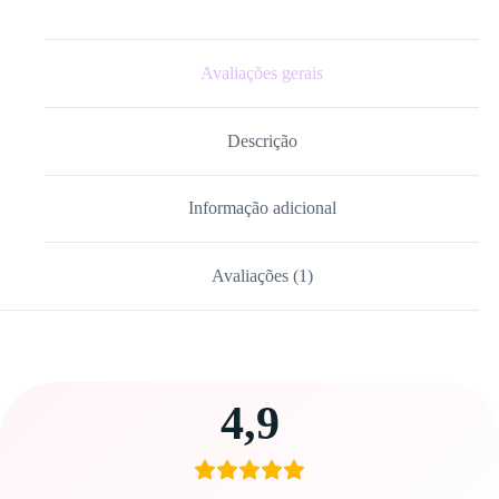
Avaliações gerais
Descrição
Informação adicional
Avaliações (1)
Carregando
4,9
avaliações…