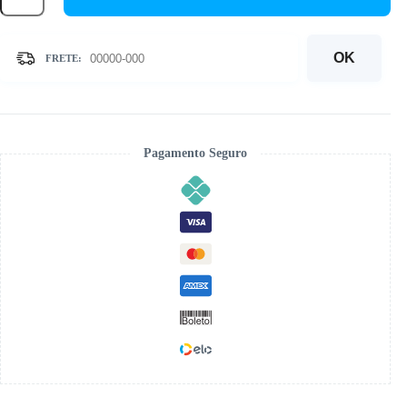
Príncipe
-
Kit
Pintura
OK
com
Cristais
quantidade
Pagamento Seguro