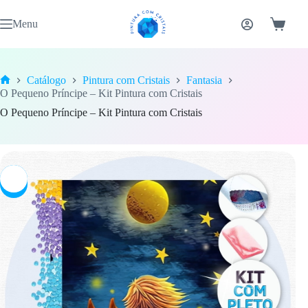
Pular
para
Menu
Carrinh
o
conteúdo
Catálogo
Pintura com Cristais
Fantasia
Home
O Pequeno Príncipe – Kit Pintura com Cristais
O Pequeno Príncipe – Kit Pintura com Cristais
-7%