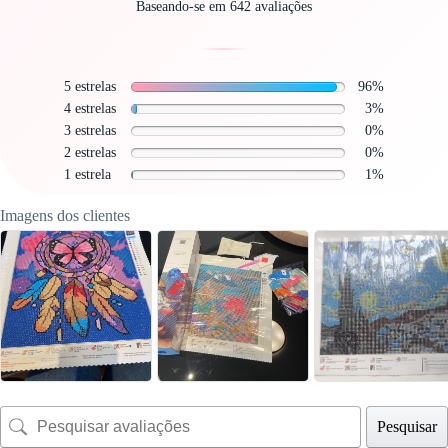
Baseando-se em 642 avaliações
5 estrelas
96%
4 estrelas
3%
3 estrelas
0%
2 estrelas
0%
1 estrela
1%
Imagens dos clientes
Pesquisar