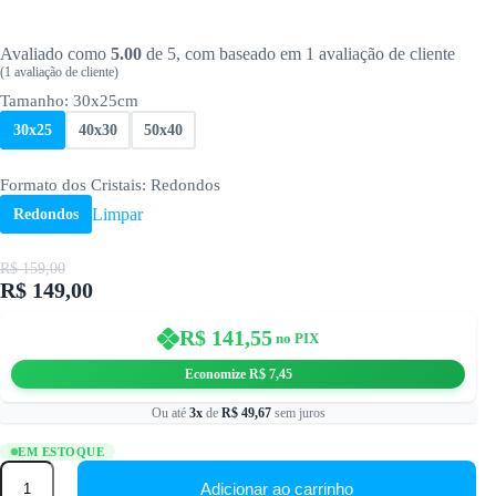
Avaliado como
5.00
de 5, com baseado em
1
avaliação de cliente
(
1
avaliação de cliente)
Tamanho
: 30x25cm
30x25
40x30
50x40
Formato dos Cristais
: Redondos
Limpar
Redondos
R$
159,00
R$
149,00
O
O
preço
preço
original
atual
R$
141,55
no PIX
era:
é:
R$ 159,00.
R$ 149,00.
Economize
R$
7,45
Ou até
3x
de
R$
49,67
sem juros
EM ESTOQUE
O
Pequeno
Adicionar ao carrinho