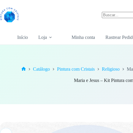
Pular
para
o
conteúdo
Sem
resultados
Início
Loja
Minha conta
Rastrear Pedid
Catálogo
Pintura com Cristais
Religioso
Mar
Home
Maria e Jesus – Kit Pintura com