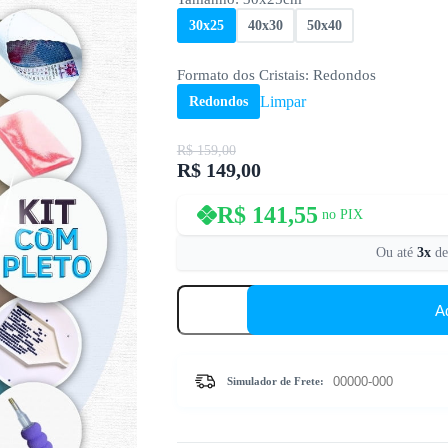
30x25
40x30
50x40
Formato dos Cristais
: Redondos
Limpar
Redondos
R$
159,00
R$
149,00
O
O
preço
preço
original
atual
R$
141,55
no PIX
era:
é:
R$ 159,00.
R$ 149,00.
Ou até
3x
d
Maria
e
A
Jesus
-
Kit
Pintura
Simulador de Frete:
com
Cristais
quantidade