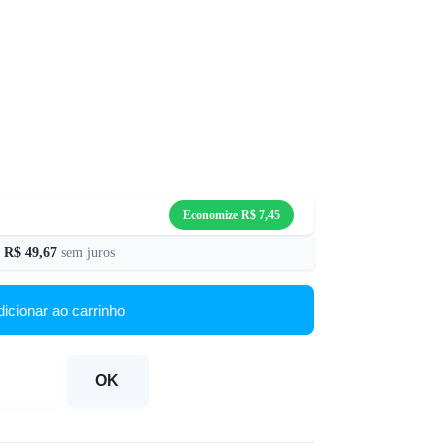
Economize
R$
7,45
e
R$
49,67
sem juros
dicionar ao carrinho
OK