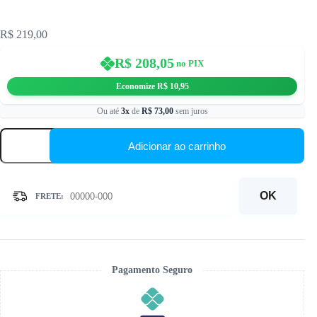
R$
219,00
R$
208,05
no PIX
Economize
R$
10,95
Ou até
3x
de
R$
73,00
sem juros
40x50cm
-
Adicionar ao carrinho
Africana
Maquiagem
-
Kit
OK
Pintura
com
Cristais
quantidade
Pagamento Seguro