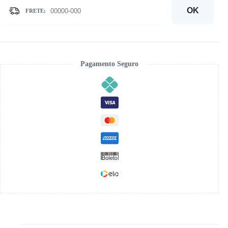
Montanhas
-
OK
Kit
Pintura
com
Cristais
quantidade
Pagamento Seguro