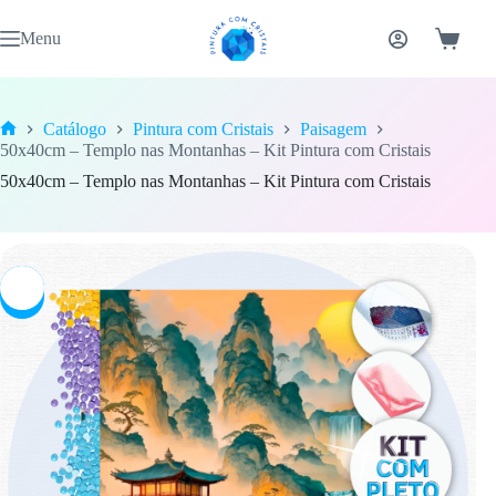
Pular
para
Menu
Carrinh
o
conteúdo
Catálogo
Pintura com Cristais
Paisagem
Home
50x40cm – Templo nas Montanhas – Kit Pintura com Cristais
50x40cm – Templo nas Montanhas – Kit Pintura com Cristais
-7%