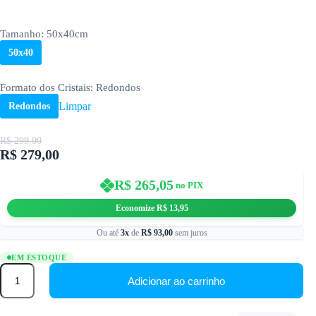
Tamanho
: 50x40cm
50x40
Formato dos Cristais
: Redondos
Limpar
Redondos
R$
299,00
R$
279,00
O
O
preço
preço
original
atual
R$
265,05
no PIX
era:
é:
R$ 299,00.
R$ 279,00.
Economize
R$
13,95
Ou até
3x
de
R$
93,00
sem juros
EM ESTOQUE
50x40cm
-
Adicionar ao carrinho
Templo
nas