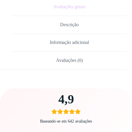
Avaliações gerais
Descrição
Informação adicional
Avaliações (0)
Carregando
4,9
avaliações…
Baseando-se em 642 avaliações