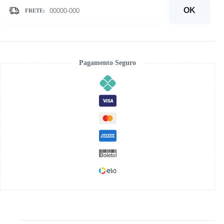
-
Kit
OK
Pintura
com
Cristais
quantidade
Pagamento Seguro