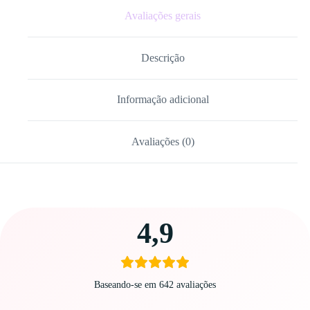
Avaliações gerais
Descrição
Informação adicional
Avaliações (0)
Carregando
4,9
avaliações…
Baseando-se em 642 avaliações