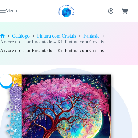
Pular
para
Menu
Carrinh
o
conteúdo
Catálogo
Pintura com Cristais
Fantasia
Home
Árvore no Luar Encantado – Kit Pintura com Cristais
Árvore no Luar Encantado – Kit Pintura com Cristais
-7%