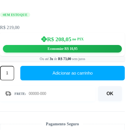
EM ESTOQUE
R$
219,00
R$
208,05
no PIX
Economize
R$
10,95
Ou até
3x
de
R$
73,00
sem juros
40x50cm
-
Adicionar ao carrinho
Baiana
no
Pelourinho
-
OK
Kit
Pintura
com
Cristais
quantidade
Pagamento Seguro