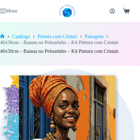
Pular
para
Menu
Carrinh
o
conteúdo
Catálogo
Pintura com Cristais
Paisagem
Home
40x50cm – Baiana no Pelourinho – Kit Pintura com Cristais
40x50cm – Baiana no Pelourinho – Kit Pintura com Cristais