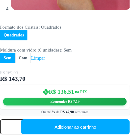
Formato dos Cristais
: Quadrados
Quadrados
Moldura com vidro (6 unidades)
: Sem
Limpar
Sem
Com
R$
169,00
R$
143,70
O
O
preço
preço
original
atual
R$
136,51
no PIX
era:
é:
R$ 169,00.
R$ 143,70.
Economize
R$
7,19
Ou até
3x
de
R$
47,90
sem juros
Plantas
de
Adicionar ao carrinho
Casa