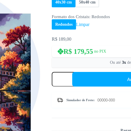
40x30 cm
50x40 cm
Formato dos Cristais
: Redondos
Limpar
Redondos
R$
189,00
R$
179,55
no PIX
Ou até
3x
d
Ponte
no
A
Outono
–
Kit
Pintura
Simulador de Frete:
com
Cristais
quantidade
Pagam