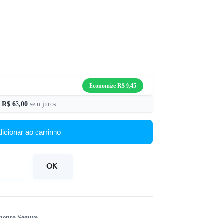
Economize
R$
9,45
e
R$
63,00
sem juros
dicionar ao carrinho
OK
ento Seguro