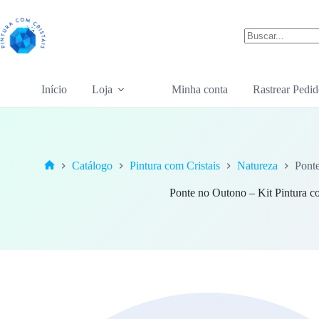
Pular
para
o
conteúdo
Sem
resultados
Início
Loja
Minha conta
Rastrear Pedid
Catálogo
Pintura com Cristais
Natureza
Ponte
Home
Ponte no Outono – Kit Pintura co