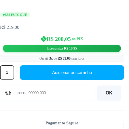
EM ESTOQUE
R$
219,00
R$
208,05
no PIX
Economize
R$
10,95
Ou até
3x
de
R$
73,00
sem juros
40x50cm
-
Adicionar ao carrinho
Tulipas
-
Kit
Pintura
OK
com
Cristais
quantidade
Pagamento Seguro