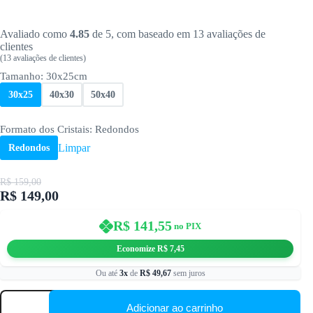
Avaliado como
4.85
de 5, com baseado em
13
avaliações de
clientes
(
13
avaliações de clientes)
Tamanho
: 30x25cm
30x25
40x30
50x40
Formato dos Cristais
: Redondos
Limpar
Redondos
R$
159,00
R$
149,00
O
O
preço
preço
original
atual
R$
141,55
no PIX
era:
é:
R$ 159,00.
R$ 149,00.
Economize
R$
7,45
Ou até
3x
de
R$
49,67
sem juros
Arte
Felina
Adicionar ao carrinho