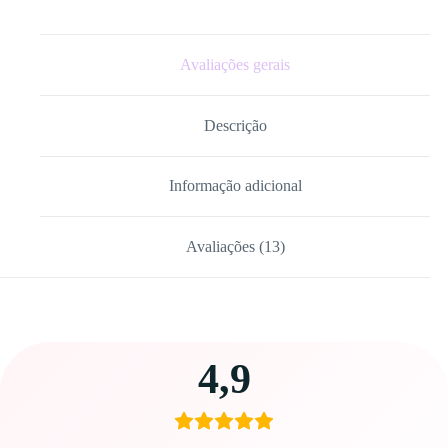
Avaliações gerais
Descrição
Informação adicional
Avaliações (13)
Carregando
4,9
avaliações…