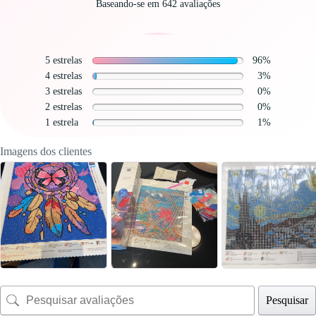
Baseando-se em 642 avaliações
5 estrelas
96%
4 estrelas
3%
3 estrelas
0%
2 estrelas
0%
1 estrela
1%
Imagens dos clientes
Pesquisar