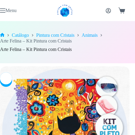
Pular
para
Menu
Carrinh
o
conteúdo
Catálogo
Pintura com Cristais
Animais
Home
Arte Felina – Kit Pintura com Cristais
Arte Felina – Kit Pintura com Cristais
-7%