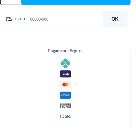
-
Kit
Pintura
com
OK
Cristais
quantidade
Pagamento Seguro