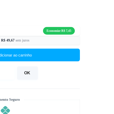
Economize
R$
7,45
e
R$
49,67
sem juros
dicionar ao carrinho
OK
ento Seguro