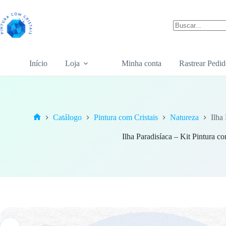
Pular
para
o
conteúdo
Sem
resultados
Início
Loja
Minha conta
Rastrear Pedid
Catálogo
Pintura com Cristais
Natureza
Ilha
Home
Ilha Paradisíaca – Kit Pintura co