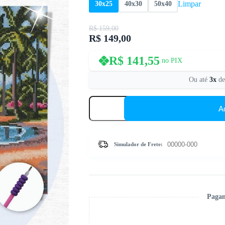
Limpar
30x25
40x30
50x40
R$
159,00
R$
149,00
O
O
preço
preço
original
atual
R$
141,55
no PIX
era:
é:
R$ 159,00.
R$ 149,00.
Ou até
3x
d
Ilha
Paradisíaca
A
-
Kit
Pintura
com
Simulador de Frete:
Cristais
quantidade
Pagam