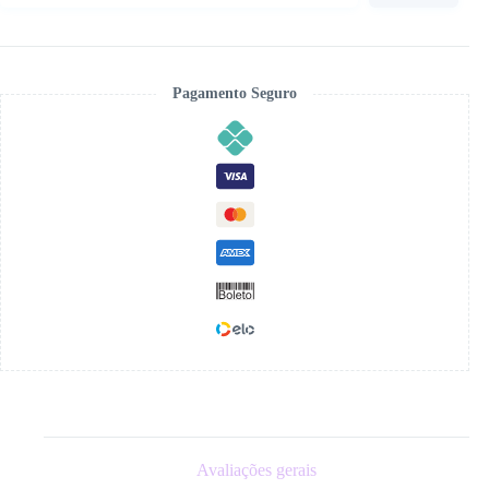
Cristais
quantidade
Pagamento Seguro
Avaliações gerais