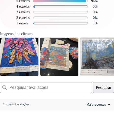
5 estrelas
96%
4 estrelas
3%
3 estrelas
0%
2 estrelas
0%
1 estrela
1%
Imagens dos clientes
Pesquisar
1-5 de 642 avaliações