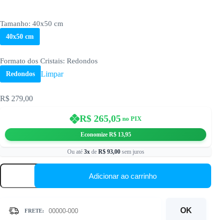
Tamanho
: 40x50 cm
40x50 cm
Formato dos Cristais
: Redondos
Limpar
Redondos
R$
279,00
R$
265,05
no PIX
Economize
R$
13,95
Ou até
3x
de
R$
93,00
sem juros
Arranjo
de
Adicionar ao carrinho
Girassóis
–
Kit
Pintura
OK
com