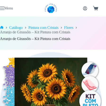
Pular
para
Menu
Carrinh
o
conteúdo
Catálogo
Pintura com Cristais
Flores
Home
Arranjo de Girassóis – Kit Pintura com Cristais
Arranjo de Girassóis – Kit Pintura com Cristais