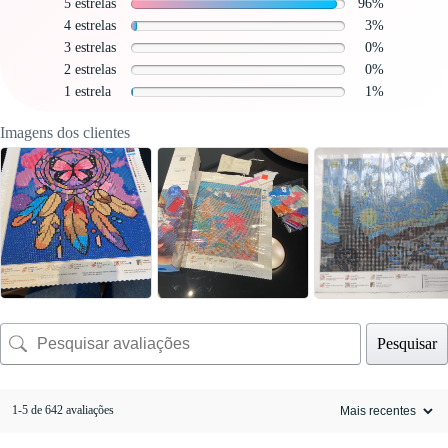
5 estrelas
96%
4 estrelas
3%
3 estrelas
0%
2 estrelas
0%
1 estrela
1%
Imagens dos clientes
Pesquisar
1-5 de 642 avaliações