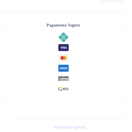
Cristais
quantidade
Pagamento Seguro
Avaliações gerais