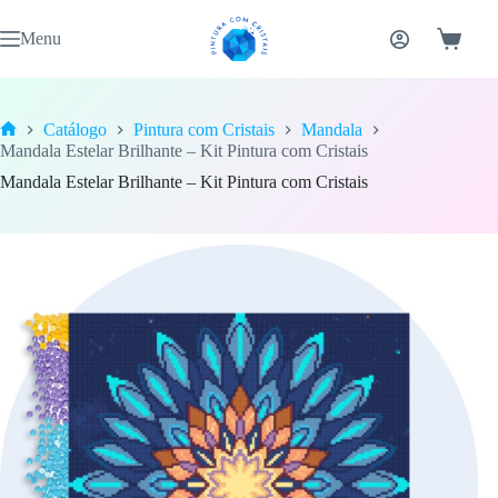
Pular
para
Menu
Carrinh
o
conteúdo
Catálogo
Pintura com Cristais
Mandala
Home
Mandala Estelar Brilhante – Kit Pintura com Cristais
Mandala Estelar Brilhante – Kit Pintura com Cristais