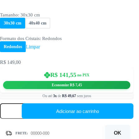
Tamanho
: 30x30 cm
30x30 cm
40x40 cm
Formato dos Cristais
: Redondos
Limpar
Redondos
R$
149,00
R$
141,55
no PIX
Economize
R$
7,45
Ou até
3x
de
R$
49,67
sem juros
Mandala
Estelar
Adicionar ao carrinho
Brilhante
–
Kit
Pintura
OK
com