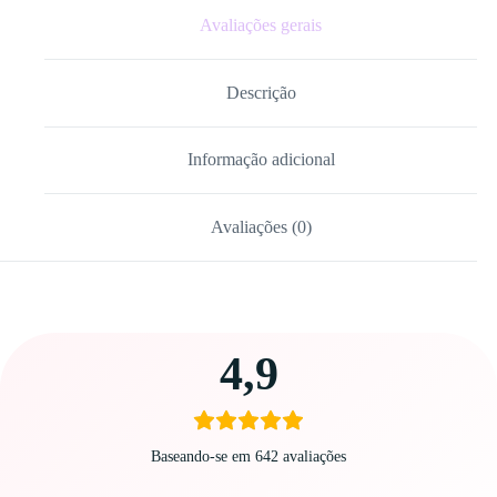
Avaliações gerais
Descrição
Informação adicional
Avaliações (0)
Carregando
4,9
avaliações…
Baseando-se em 642 avaliações