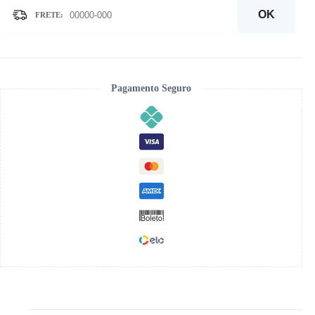
-
Kit
OK
Pintura
com
Cristais
quantidade
Pagamento Seguro