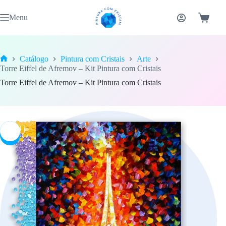
Pular
para
Menu
Carrinh
o
conteúdo
Catálogo
Pintura com Cristais
Arte
Home
Torre Eiffel de Afremov – Kit Pintura com Cristais
Torre Eiffel de Afremov – Kit Pintura com Cristais
-7%