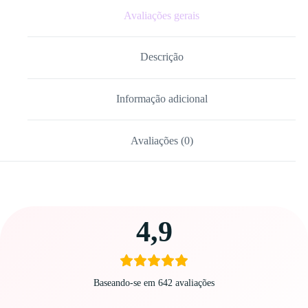
Avaliações gerais
Descrição
Informação adicional
Avaliações (0)
Carregando
4,9
avaliações…
Baseando-se em 642 avaliações