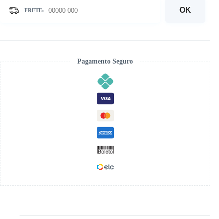
-
Kit
OK
Pintura
com
Cristais
quantidade
Pagamento Seguro