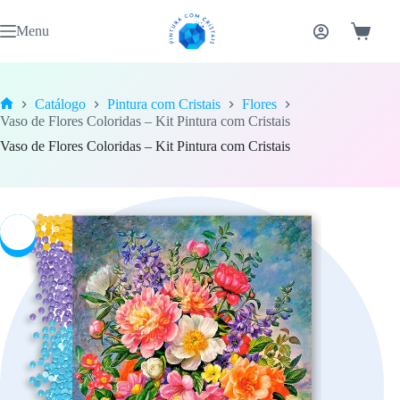
Pular
para
Menu
Carrinh
o
conteúdo
Catálogo
Pintura com Cristais
Flores
Home
Vaso de Flores Coloridas – Kit Pintura com Cristais
Vaso de Flores Coloridas – Kit Pintura com Cristais
-7%