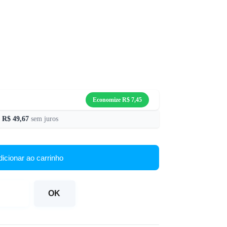
Economize
R$
7,45
e
R$
49,67
sem juros
dicionar ao carrinho
OK