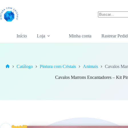
Pular
para
o
conteúdo
Sem
resultados
Início
Loja
Minha conta
Rastrear Pedid
Catálogo
Pintura com Cristais
Animais
Cavalos Marr
Home
Cavalos Marrons Encantadores – Kit Pin