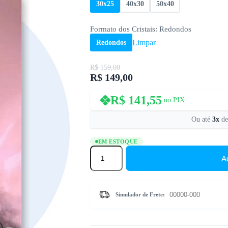
30x25
40x30
50x40
Formato dos Cristais
: Redondos
Limpar
Redondos
R$
159,00
R$
149,00
O
O
preço
preço
original
atual
R$
141,55
no PIX
era:
é:
R$ 159,00.
R$ 149,00.
Ou até
3x
d
EM ESTOQUE
Cavalos
Marrons
A
Encantadores
-
Kit
Pintura
Simulador de Frete:
com
Cristais
quantidade