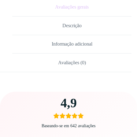
Avaliações gerais
Descrição
Informação adicional
Avaliações (0)
Carregando
4,9
avaliações…
Baseando-se em 642 avaliações