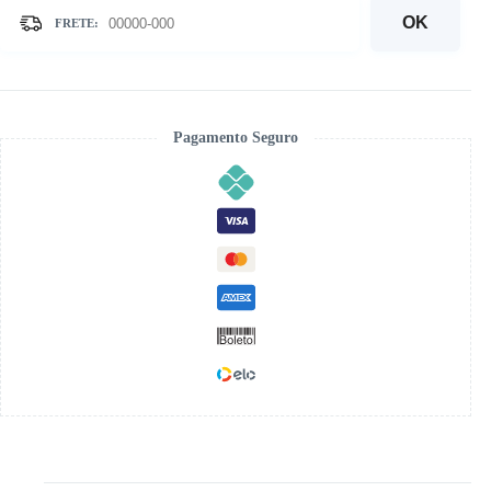
Maria
-
OK
Kit
Pintura
com
Cristais
quantidade
Pagamento Seguro