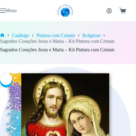
Pular
para
Menu
Carrinh
o
conteúdo
Catálogo
Pintura com Cristais
Religioso
Home
Sagrados Corações Jesus e Maria – Kit Pintura com Cristais
Sagrados Corações Jesus e Maria – Kit Pintura com Cristais
-7%